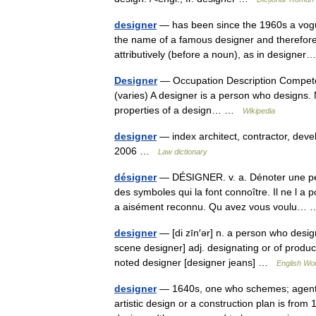
designer
— has been since the 1960s a vogue 
the name of a famous designer and therefore 
attributively (before a noun), as in design
Designer
— Occupation Description Competenci
(varies) A designer is a person who designs. M
properties of a design… …
Wikipedia
designer
— index architect, contractor, deve
2006 …
Law dictionary
désigner
— DÉSIGNER. v. a. Dénoter une pe
des symboles qui la font connoître. Il ne l a 
a aisément reconnu. Qu avez vous voulu
designer
— [di zīn′ər] n. a person who design
scene designer] adj. designating or of produc
noted designer [designer jeans] …
English Wor
designer
— 1640s, one who schemes; agent
artistic design or a construction plan is from 