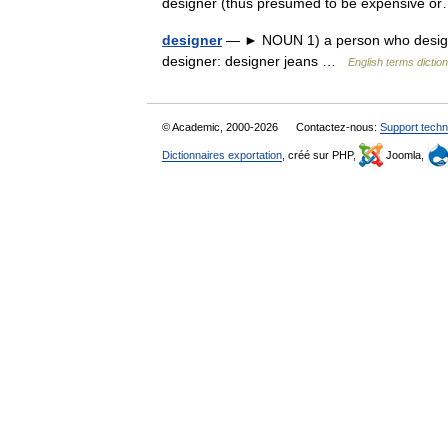
designer (thus presumed to be expensive
designer
— ► NOUN 1) a person who designs
designer: designer jeans …
English terms dictio
© Academic, 2000-2026
Contactez-nous:
Support techn
Dictionnaires exportation
, créé sur PHP,
Joomla,