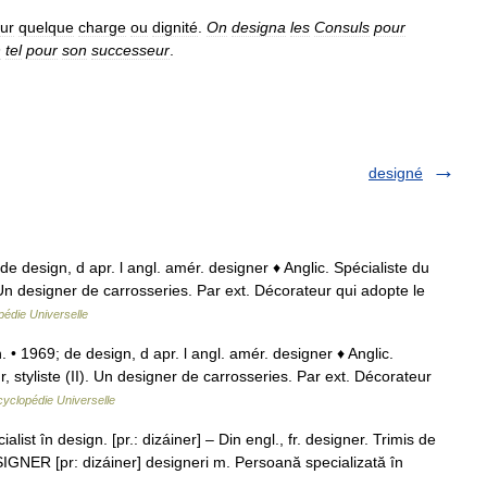
ur
quelque
charge
ou
dignité
.
On
designa
les
Consuls
pour
n
tel
pour
son
successeur
.
designé
de design, d apr. l angl. amér. designer ♦ Anglic. Spécialiste du
. Un designer de carrosseries. Par ext. Décorateur qui adopte le
édie Universelle
 • 1969; de design, d apr. l angl. amér. designer ♦ Anglic.
, styliste (II). Un designer de carrosseries. Par ext. Décorateur
yclopédie Universelle
st în design. [pr.: dizáiner] – Din engl., fr. designer. Trimis de
GNER [pr: dizáiner] designeri m. Persoană specializată în