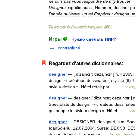
ne
puis
pas
vous
respondre
de
m
'
y
trouver
.
Designer
,
signifie
aussi
,
Nommer
,
destiner
po
l
'
année
suivante
.
un
tel
Empéreur
designa
u
Dictionnaire
de
l
'
Académie
française
.
1964
.
Игры ⚽
Нужно сделать НИР?
contresigné
Regardez d'autres dictionnaires:
designer
— [ dizajnɶr; dezajnɶr ] n. • 1969; 
design. ⇒ créateur, dessinateur, styliste (II)
style « design ». Hôtel refait par… …
Encyclop
désigner
— designer [ dizajnɶr; dezajnɶr ] n.
Spécialiste du design. ⇒ créateur, dessinateur
qui adopte le style « design ». Hôtel… …
Enc
designer
— DESIGNER, designeri, s.m. Speciali
IoanSoleriu, 12.07.2004. Sursa: DEX 98 DESI
design. /<engl., fr. designer …
Dicționar Român