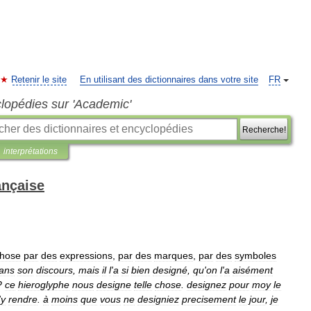
Retenir le site
En utilisant des dictionnaires dans votre site
FR
clopédies sur 'Academic'
Recherche!
interprétations
ançaise
hose
par
des
expressions
,
par
des
marques
,
par
des
symboles
ans
son
discours
,
mais
il
l
'
a
si
bien
designé
,
qu
'
on
l
'
a
aisément
?
ce
hieroglyphe
nous
designe
telle
chose
.
designez
pour
moy
le
'
y
rendre
.
à
moins
que
vous
ne
designiez
precisement
le
jour
,
je