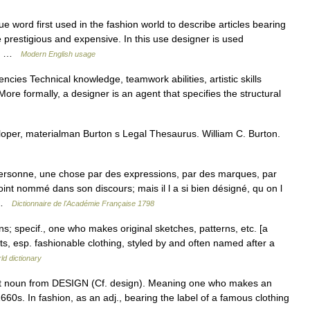
word first used in the fashion world to describe articles bearing
prestigious and expensive. In this use designer is used
er… …
Modern English usage
es Technical knowledge, teamwork abilities, artistic skills
ore formally, a designer is an agent that specifies the structural
loper, materialman Burton s Legal Thesaurus. William C. Burton.
rsonne, une chose par des expressions, par des marques, par
point nommé dans son discours; mais il l a si bien désigné, qu on l
… …
Dictionnaire de l'Académie Française 1798
s; specif., one who makes original sketches, patterns, etc. [a
ts, esp. fashionable clothing, styled by and often named after a
ld dictionary
 noun from DESIGN (Cf. design). Meaning one who makes an
1660s. In fashion, as an adj., bearing the label of a famous clothing