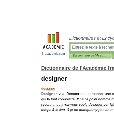
Dictionnaires et Ency
fr-academic.com
Dictionnaire de l'Académie française
Dictionnaire de l'Académie fr
designer
designer
Designer
.
v
.
a
.
Denoter
une
personne
,
une
c
qui
la
font
connoistre
.
Il
ne
l
'
a
point
nommé
d
reconnu
.
qu
'
avez
-
vous
voulu
designer
par
là
temps
&
le
lieu
, &
je
ne
manqueray
pas
de
m