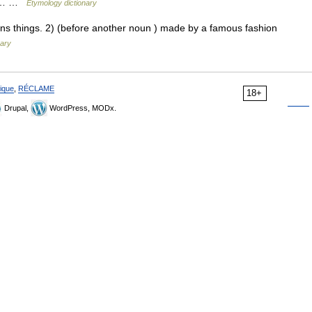
 or… …
Etymology dictionary
 things. 2) (before another noun ) made by a famous fashion
nary
ique
,
RÉCLAME
18+
Drupal,
WordPress, MODx.